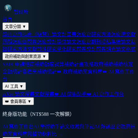
智研所
首頁
文章分類
▼
學術寫作指南（總覽）
論文計畫書怎麼寫
研究方法怎麼選
文獻
回顧怎麼做
問卷怎麼設計
學位論文怎麼寫
期刊投稿準備
論文基
礎
研究方法
文獻
質性研究
量化研究
問卷設計
問卷調查
論文格式
政府補助與創業資源
▼
SBIR 申請指南
補助額度試算
補助計畫攻略
政府補助
補助核定
金額統計
各產業補助統計
👑 政府補助案資料庫
👑 AI 寫作工作
台
AI 工具
▼
arXiv 論文搜尋
文獻搜尋
👑 AI 學術助手
👑 AI 寫作工作台
👑 會員專區
▼
終身版功能（NT$588 一次解鎖）
AI 寫作工作台
AI 學術助手
論文收藏與筆記
AI 解讀歷史
政府補
助案資料庫
完整功能對比 →