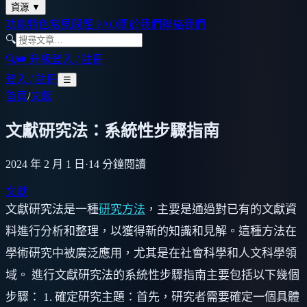
資源
▼
功能特色
常見問題 FAQ
關於我們
聯絡我們
🔍
🔍
👑 升級
登入 / 註冊
登入 / 註冊
☰
首頁
/
文獻
文獻研究法：系統性步驟指南
2024 年 2 月 1 日
·
14
分鐘閱讀
文獻
文獻研究法是一種
研究方法
，主要是通過對已有的文獻資
料進行分析和整理，以獲得新的知識和見解。這種方法在
學術研究中被廣泛應用，尤其是在社會科學和人文科學領
域。 進行文獻研究法的系統性步驟指南主要包括以下幾個
步驟： 1. 確定研究主題：首先，研究者需要確定一個具體