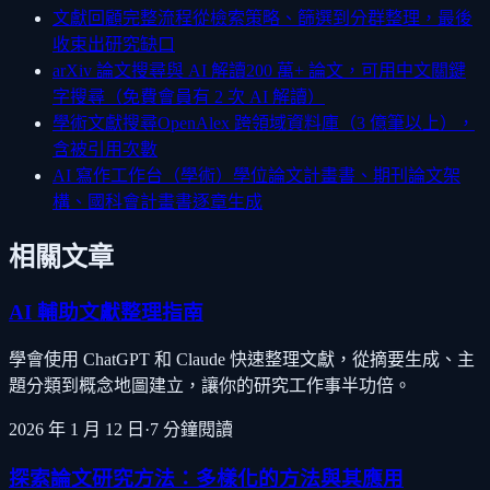
文獻回顧完整流程
從檢索策略、篩選到分群整理，最後
收束出研究缺口
arXiv 論文搜尋與 AI 解讀
200 萬+ 論文，可用中文關鍵
字搜尋（免費會員有 2 次 AI 解讀）
學術文獻搜尋
OpenAlex 跨領域資料庫（3 億筆以上），
含被引用次數
AI 寫作工作台（學術）
學位論文計畫書、期刊論文架
構、國科會計畫書逐章生成
相關文章
AI 輔助文獻整理指南
學會使用 ChatGPT 和 Claude 快速整理文獻，從摘要生成、主
題分類到概念地圖建立，讓你的研究工作事半功倍。
2026 年 1 月 12 日
·
7
分鐘閱讀
探索論文研究方法：多樣化的方法與其應用