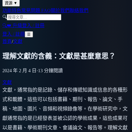
資源
▼
功能特色
常見問題 FAQ
關於我們
聯絡我們
🔍
🔍
👑 升級
登入 / 註冊
登入 / 註冊
☰
首頁
/
文獻
理解文獻的含義：文獻是甚麼意思？
2024 年 2 月 4 日
·
13
分鐘閱讀
文獻
文獻，通常指的是記錄、儲存和傳遞知識或信息的各種形
式和載體。這些可以包括書籍、期刊、報告、論文、手
稿、地圖、圖片、音頻和視頻錄像等。在學術研究中，文
獻通常指的是已經發表並被公認的學術成果，這些成果可
以是書籍、學術期刊文章、會議論文、報告等。理解文獻