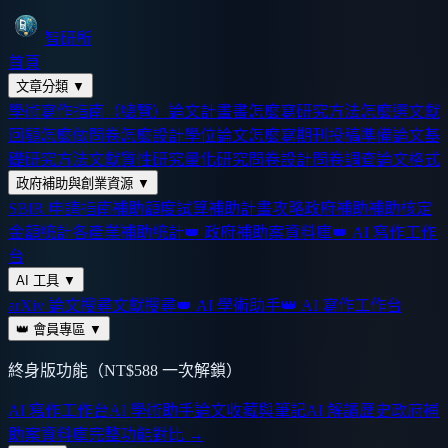
智研所
首頁
文章分類
▼
學術寫作指南（總覽）
論文計畫書怎麼寫
研究方法怎麼選
文獻
回顧怎麼做
問卷怎麼設計
學位論文怎麼寫
期刊投稿準備
論文基
礎
研究方法
文獻
質性研究
量化研究
問卷設計
問卷調查
論文格式
政府補助與創業資源
▼
SBIR 申請指南
補助額度試算
補助計畫攻略
政府補助
補助核定
金額統計
各產業補助統計
👑 政府補助案資料庫
👑 AI 寫作工作
台
AI 工具
▼
arXiv 論文搜尋
文獻搜尋
👑 AI 學術助手
👑 AI 寫作工作台
👑 會員專區
▼
終身版功能（NT$588 一次解鎖）
AI 寫作工作台
AI 學術助手
論文收藏與筆記
AI 解讀歷史
政府補
助案資料庫
完整功能對比 →