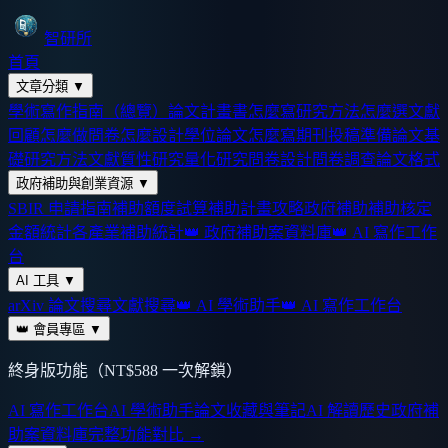
智研所
首頁
文章分類
▼
學術寫作指南（總覽）
論文計畫書怎麼寫
研究方法怎麼選
文獻
回顧怎麼做
問卷怎麼設計
學位論文怎麼寫
期刊投稿準備
論文基
礎
研究方法
文獻
質性研究
量化研究
問卷設計
問卷調查
論文格式
政府補助與創業資源
▼
SBIR 申請指南
補助額度試算
補助計畫攻略
政府補助
補助核定
金額統計
各產業補助統計
👑 政府補助案資料庫
👑 AI 寫作工作
台
AI 工具
▼
arXiv 論文搜尋
文獻搜尋
👑 AI 學術助手
👑 AI 寫作工作台
👑 會員專區
▼
終身版功能（NT$588 一次解鎖）
AI 寫作工作台
AI 學術助手
論文收藏與筆記
AI 解讀歷史
政府補
助案資料庫
完整功能對比 →