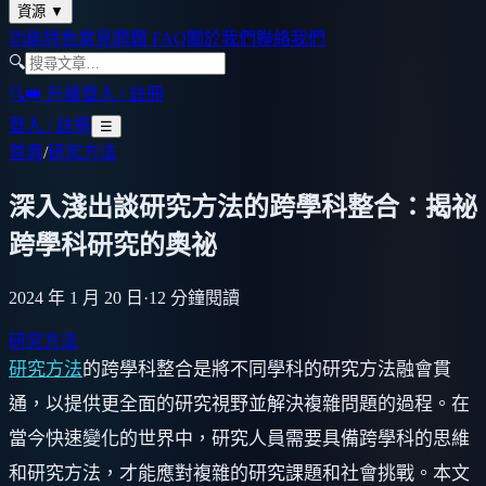
資源
▼
功能特色
常見問題 FAQ
關於我們
聯絡我們
🔍
🔍
👑 升級
登入 / 註冊
登入 / 註冊
☰
首頁
/
研究方法
深入淺出談研究方法的跨學科整合：揭祕
跨學科研究的奧祕
2024 年 1 月 20 日
·
12
分鐘閱讀
研究方法
研究方法
的跨學科整合是將不同學科的研究方法融會貫
通，以提供更全面的研究視野並解決複雜問題的過程。在
當今快速變化的世界中，研究人員需要具備跨學科的思維
和研究方法，才能應對複雜的研究課題和社會挑戰。本文