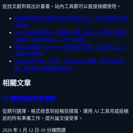
從找文獻到寫出計畫書，站內工具都可以直接接續使用。
學位論文各章怎麼寫
五章的功能分工，以及最常見的退
回原因
arXiv 論文搜尋與 AI 解讀
200 萬+ 論文，可用中文關鍵
字搜尋（免費會員有 2 次 AI 解讀）
學術文獻搜尋
OpenAlex 跨領域資料庫（3 億筆以上），
含被引用次數
AI 寫作工作台（學術）
學位論文計畫書、期刊論文架
構、國科會計畫書逐章生成
相關文章
AI 輔助投稿準備清單
從期刊選擇、格式檢查到投稿信撰寫，運用 AI 工具完成投稿
前的所有準備工作，提升論文接受率。
2026 年 1 月 12 日
·
10
分鐘閱讀