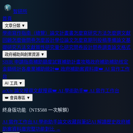
智研所
首頁
文章分類
▼
學術寫作指南（總覽）
論文計畫書怎麼寫
研究方法怎麼選
文獻
回顧怎麼做
問卷怎麼設計
學位論文怎麼寫
期刊投稿準備
論文基
礎
研究方法
文獻
質性研究
量化研究
問卷設計
問卷調查
論文格式
政府補助與創業資源
▼
SBIR 申請指南
補助額度試算
補助計畫攻略
政府補助
補助核定
金額統計
各產業補助統計
👑 政府補助案資料庫
👑 AI 寫作工作
台
AI 工具
▼
arXiv 論文搜尋
文獻搜尋
👑 AI 學術助手
👑 AI 寫作工作台
👑 會員專區
▼
終身版功能（NT$588 一次解鎖）
AI 寫作工作台
AI 學術助手
論文收藏與筆記
AI 解讀歷史
政府補
助案資料庫
完整功能對比 →