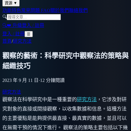
資源
▼
功能特色
常見問題 FAQ
關於我們
聯絡我們
🔍
🔍
👑 升級
登入 / 註冊
登入 / 註冊
☰
首頁
/
研究方法
觀察的藝術：科學研究中觀察法的策略與
細緻技巧
2023 年 9 月 11 日
·
12
分鐘閱讀
研究方法
觀察法在科學研究中是一種重要的
研究方法
，它涉及對研
究對象的直接或間接觀察，以收集數據和信息。這種方法
的主要優點是能夠提供最直接、最真實的數據，並且可以
在無需干預的情況下進行。 觀察法的策略主要包括以下幾