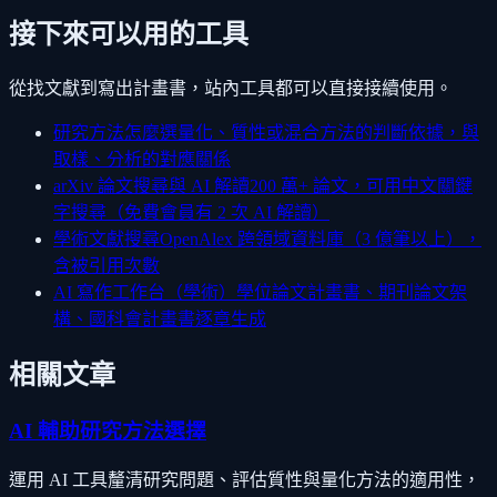
接下來可以用的工具
從找文獻到寫出計畫書，站內工具都可以直接接續使用。
研究方法怎麼選
量化、質性或混合方法的判斷依據，與
取樣、分析的對應關係
arXiv 論文搜尋與 AI 解讀
200 萬+ 論文，可用中文關鍵
字搜尋（免費會員有 2 次 AI 解讀）
學術文獻搜尋
OpenAlex 跨領域資料庫（3 億筆以上），
含被引用次數
AI 寫作工作台（學術）
學位論文計畫書、期刊論文架
構、國科會計畫書逐章生成
相關文章
AI 輔助研究方法選擇
運用 AI 工具釐清研究問題、評估質性與量化方法的適用性，