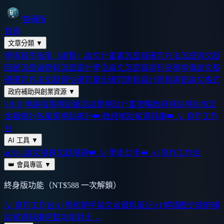
智研所
首頁
文章分類
▼
學術寫作指南（總覽）
論文計畫書怎麼寫
研究方法怎麼選
文獻
回顧怎麼做
問卷怎麼設計
學位論文怎麼寫
期刊投稿準備
論文基
礎
研究方法
文獻
質性研究
量化研究
問卷設計
問卷調查
論文格式
政府補助與創業資源
▼
SBIR 申請指南
補助額度試算
補助計畫攻略
政府補助
補助核定
金額統計
各產業補助統計
👑 政府補助案資料庫
👑 AI 寫作工作
台
AI 工具
▼
arXiv 論文搜尋
文獻搜尋
👑 AI 學術助手
👑 AI 寫作工作台
👑 會員專區
▼
終身版功能（NT$588 一次解鎖）
AI 寫作工作台
AI 學術助手
論文收藏與筆記
AI 解讀歷史
政府補
助案資料庫
完整功能對比 →