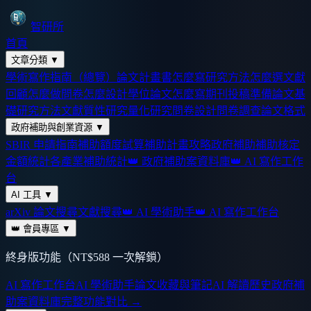
智研所
首頁
文章分類
▼
學術寫作指南（總覽）
論文計畫書怎麼寫
研究方法怎麼選
文獻
回顧怎麼做
問卷怎麼設計
學位論文怎麼寫
期刊投稿準備
論文基
礎
研究方法
文獻
質性研究
量化研究
問卷設計
問卷調查
論文格式
政府補助與創業資源
▼
SBIR 申請指南
補助額度試算
補助計畫攻略
政府補助
補助核定
金額統計
各產業補助統計
👑 政府補助案資料庫
👑 AI 寫作工作
台
AI 工具
▼
arXiv 論文搜尋
文獻搜尋
👑 AI 學術助手
👑 AI 寫作工作台
👑 會員專區
▼
終身版功能（NT$588 一次解鎖）
AI 寫作工作台
AI 學術助手
論文收藏與筆記
AI 解讀歷史
政府補
助案資料庫
完整功能對比 →