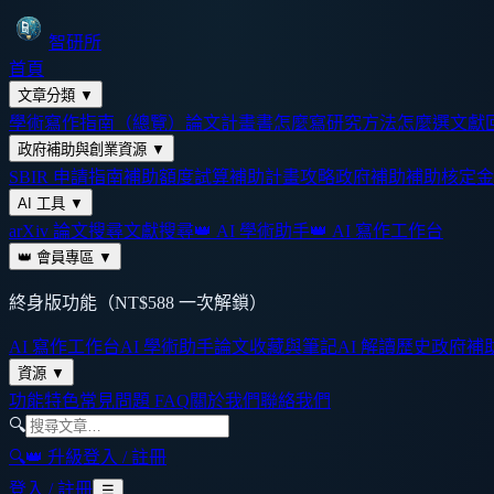
智研所
首頁
文章分類
▼
學術寫作指南（總覽）
論文計畫書怎麼寫
研究方法怎麼選
文獻
政府補助與創業資源
▼
SBIR 申請指南
補助額度試算
補助計畫攻略
政府補助
補助核定金
AI 工具
▼
arXiv 論文搜尋
文獻搜尋
👑 AI 學術助手
👑 AI 寫作工作台
👑 會員專區
▼
終身版功能（NT$588 一次解鎖）
AI 寫作工作台
AI 學術助手
論文收藏與筆記
AI 解讀歷史
政府補
資源
▼
功能特色
常見問題 FAQ
關於我們
聯絡我們
🔍
🔍
👑 升級
登入 / 註冊
登入 / 註冊
☰