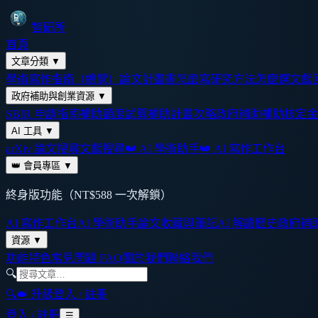
智研所
首頁
文章分類
▼
學術寫作指南（總覽）
論文計畫書怎麼寫
研究方法怎麼選
文獻
政府補助與創業資源
▼
SBIR 申請指南
補助額度試算
補助計畫攻略
政府補助
補助核定金
AI 工具
▼
arXiv 論文搜尋
文獻搜尋
👑 AI 學術助手
👑 AI 寫作工作台
👑 會員專區
▼
終身版功能（NT$588 一次解鎖）
AI 寫作工作台
AI 學術助手
論文收藏與筆記
AI 解讀歷史
政府補
資源
▼
功能特色
常見問題 FAQ
關於我們
聯絡我們
🔍
🔍
👑 升級
登入 / 註冊
登入 / 註冊
☰