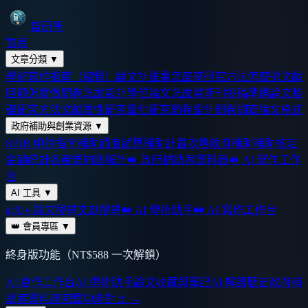
智研所
首頁
文章分類
▼
學術寫作指南（總覽）
論文計畫書怎麼寫
研究方法怎麼選
文獻
回顧怎麼做
問卷怎麼設計
學位論文怎麼寫
期刊投稿準備
論文基
礎
研究方法
文獻
質性研究
量化研究
問卷設計
問卷調查
論文格式
政府補助與創業資源
▼
SBIR 申請指南
補助額度試算
補助計畫攻略
政府補助
補助核定
金額統計
各產業補助統計
👑 政府補助案資料庫
👑 AI 寫作工作
台
AI 工具
▼
arXiv 論文搜尋
文獻搜尋
👑 AI 學術助手
👑 AI 寫作工作台
👑 會員專區
▼
終身版功能（NT$588 一次解鎖）
AI 寫作工作台
AI 學術助手
論文收藏與筆記
AI 解讀歷史
政府補
助案資料庫
完整功能對比 →