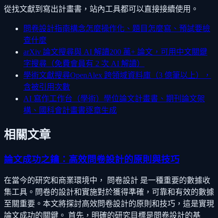
從找文獻到寫出計畫書，站內工具都可以直接接續使用。
問卷設計指南
構念怎麼操作化、題目怎麼寫、預試要檢
查什麼
arXiv 論文搜尋與 AI 解讀
200 萬+ 論文，可用中文關鍵
字搜尋（免費會員有 2 次 AI 解讀）
學術文獻搜尋
OpenAlex 跨領域資料庫（3 億筆以上），
含被引用次數
AI 寫作工作台（學術）
學位論文計畫書、期刊論文架
構、國科會計畫書逐章生成
相關文章
論文成功之鑰：高效問卷設計的原則與技巧
在當今的研究和商業環境中， 問卷設計 是一種重要的數據收
集工具。問卷的設計和實施對於獲得準確，可靠和有效的數據
至關重要。本文將探討高效問卷設計的原則和技巧，這是實現
論文成功的關鍵。 首先，明確的研究目標是問卷設計的基