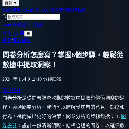
資源
▼
功能特色
常見問題 FAQ
關於我們
聯絡我們
🔍
🔍
👑 升級
登入 / 註冊
登入 / 註冊
☰
首頁
/
問卷設計
問卷分析怎麼寫？掌握6個步驟，輕鬆從
數據中提取洞察！
2024 年 1 月 9 日
·
10
分鐘閱讀
問卷設計
問卷分析是從問卷調查收集的數據中提取有價值洞察的過
程。透過問卷分析，我們可以瞭解受訪者的意見、態度和
行為，進而做出更好的決策。問卷分析的步驟包括： 1.
問
卷設計
：設計一份清晰明瞭、結構合理的問卷，以確保收