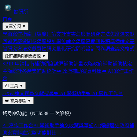
智研所
首頁
文章分類
▼
學術寫作指南（總覽）
論文計畫書怎麼寫
研究方法怎麼選
文獻
回顧怎麼做
問卷怎麼設計
學位論文怎麼寫
期刊投稿準備
論文基
礎
研究方法
文獻
質性研究
量化研究
問卷設計
問卷調查
論文格式
政府補助與創業資源
▼
SBIR 申請指南
補助額度試算
補助計畫攻略
政府補助
補助核定
金額統計
各產業補助統計
👑 政府補助案資料庫
👑 AI 寫作工作
台
AI 工具
▼
arXiv 論文搜尋
文獻搜尋
👑 AI 學術助手
👑 AI 寫作工作台
👑 會員專區
▼
終身版功能（NT$588 一次解鎖）
AI 寫作工作台
AI 學術助手
論文收藏與筆記
AI 解讀歷史
政府補
助案資料庫
完整功能對比 →