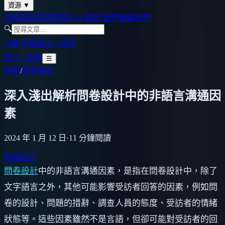
資源
▼
功能特色
常見問題 FAQ
關於我們
聯絡我們
🔍
🔍
👑 升級
登入 / 註冊
登入 / 註冊
☰
首頁
/
問卷設計
深入淺出解析問卷設計中的非語言溝通因
素
2024 年 1 月 12 日
·
11
分鐘閱讀
問卷設計
問卷設計
中的非語言溝通因素，是指在問卷設計中，除了
文字語言之外，其他可能影響受訪者回答的因素，例如問
卷的設計、問題的措辭、調查人員的態度、受訪者的情緒
狀態等。這些因素雖然不是言語，但卻可能對受訪者的回