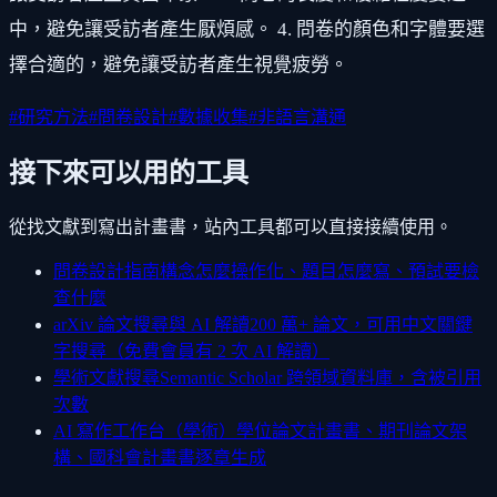
中，避免讓受訪者產生厭煩感。 4. 問卷的顏色和字體要選
擇合適的，避免讓受訪者產生視覺疲勞。
#
研究方法
#
問卷設計
#
數據收集
#
非語言溝通
接下來可以用的工具
從找文獻到寫出計畫書，站內工具都可以直接接續使用。
問卷設計指南
構念怎麼操作化、題目怎麼寫、預試要檢
查什麼
arXiv 論文搜尋與 AI 解讀
200 萬+ 論文，可用中文關鍵
字搜尋（免費會員有 2 次 AI 解讀）
學術文獻搜尋
Semantic Scholar 跨領域資料庫，含被引用
次數
AI 寫作工作台（學術）
學位論文計畫書、期刊論文架
構、國科會計畫書逐章生成