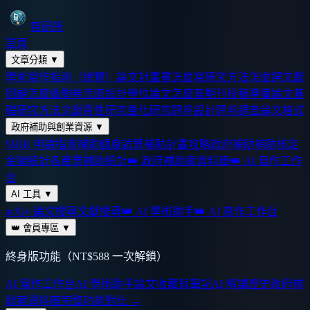
智研所
首頁
文章分類
▼
學術寫作指南（總覽）
論文計畫書怎麼寫
研究方法怎麼選
文獻
回顧怎麼做
問卷怎麼設計
學位論文怎麼寫
期刊投稿準備
論文基
礎
研究方法
文獻
質性研究
量化研究
問卷設計
問卷調查
論文格式
政府補助與創業資源
▼
SBIR 申請指南
補助額度試算
補助計畫攻略
政府補助
補助核定
金額統計
各產業補助統計
👑 政府補助案資料庫
👑 AI 寫作工作
台
AI 工具
▼
arXiv 論文搜尋
文獻搜尋
👑 AI 學術助手
👑 AI 寫作工作台
👑 會員專區
▼
終身版功能（NT$588 一次解鎖）
AI 寫作工作台
AI 學術助手
論文收藏與筆記
AI 解讀歷史
政府補
助案資料庫
完整功能對比 →