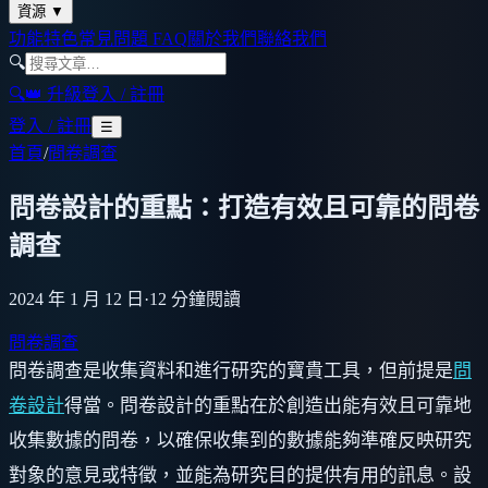
資源
▼
功能特色
常見問題 FAQ
關於我們
聯絡我們
🔍
🔍
👑 升級
登入 / 註冊
登入 / 註冊
☰
首頁
/
問卷調查
問卷設計的重點：打造有效且可靠的問卷
調查
2024 年 1 月 12 日
·
12
分鐘閱讀
問卷調查
問卷調查是收集資料和進行研究的寶貴工具，但前提是
問
卷設計
得當。問卷設計的重點在於創造出能有效且可靠地
收集數據的問卷，以確保收集到的數據能夠準確反映研究
對象的意見或特徵，並能為研究目的提供有用的訊息。設