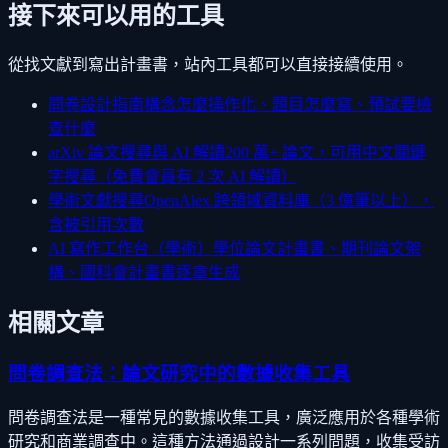
接下來可以用的工具
從找文獻到寫出計畫書，站內工具都可以直接接續使用。
問卷設計指南
構念怎麼操作化、題目怎麼寫、預試要檢
查什麼
arXiv 論文搜尋與 AI 解讀
200 萬+ 論文，可用中文關鍵
字搜尋（免費會員有 2 次 AI 解讀）
學術文獻搜尋
OpenAlex 跨領域資料庫（3 億筆以上），
含被引用次數
AI 寫作工作台（學術）
學位論文計畫書、期刊論文架
構、國科會計畫書逐章生成
相關文章
問卷調查法：論文研究中的數據收集工具
問卷調查法是一種常見的數據收集工具，廣泛應用於各種學術
研究和商業調查中。這種方法通過設計一系列問題，收集受訪