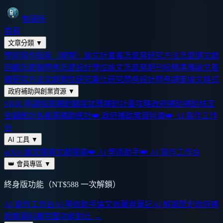
智研所
首頁
文章分類
▼
學術寫作指南（總覽）
論文計畫書怎麼寫
研究方法怎麼選
文獻
回顧怎麼做
問卷怎麼設計
學位論文怎麼寫
期刊投稿準備
論文基
礎
研究方法
文獻
質性研究
量化研究
問卷設計
問卷調查
論文格式
政府補助與創業資源
▼
SBIR 申請指南
補助額度試算
補助計畫攻略
政府補助
補助核定
金額統計
各產業補助統計
👑 政府補助案資料庫
👑 AI 寫作工作
台
AI 工具
▼
arXiv 論文搜尋
文獻搜尋
👑 AI 學術助手
👑 AI 寫作工作台
👑 會員專區
▼
終身版功能（NT$588 一次解鎖）
AI 寫作工作台
AI 學術助手
論文收藏與筆記
AI 解讀歷史
政府補
助案資料庫
完整功能對比 →