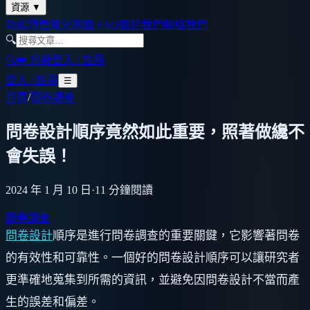
資源
▼
功能特色
常見問題 FAQ
關於我們
聯絡我們
🔍
🔍
👑 升級
登入 / 註冊
登入 / 註冊
☰
首頁
/
問卷調查
問卷設計順序竟然如此重要，照著做纔不
會失誤！
2024 年 1 月 10 日
·
11
分鐘閱讀
問卷調查
問卷設計
順序是進行問卷調查的重要關鍵，它影響著問卷
的有效性和可靠性。一個好的問卷設計順序可以讓研究者
更準確地蒐集到所需的資訊，並避免因問卷設計不當而產
生的誤差和偏差。