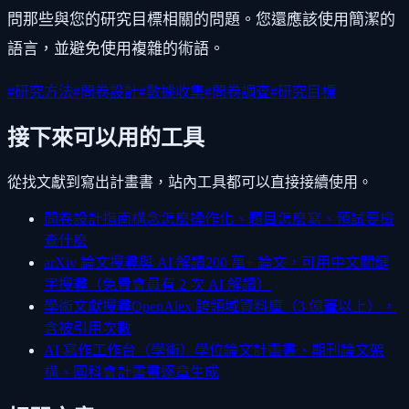
問那些與您的研究目標相關的問題。您還應該使用簡潔的
語言，並避免使用複雜的術語。
#
研究方法
#
問卷設計
#
數據收集
#
問卷調查
#
研究目標
接下來可以用的工具
從找文獻到寫出計畫書，站內工具都可以直接接續使用。
問卷設計指南
構念怎麼操作化、題目怎麼寫、預試要檢
查什麼
arXiv 論文搜尋與 AI 解讀
200 萬+ 論文，可用中文關鍵
字搜尋（免費會員有 2 次 AI 解讀）
學術文獻搜尋
OpenAlex 跨領域資料庫（3 億筆以上），
含被引用次數
AI 寫作工作台（學術）
學位論文計畫書、期刊論文架
構、國科會計畫書逐章生成