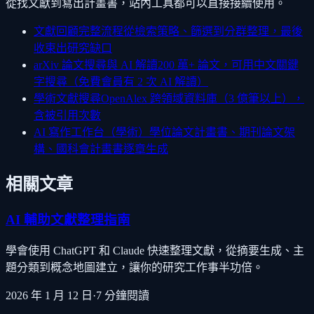
從找文獻到寫出計畫書，站內工具都可以直接接續使用。
文獻回顧完整流程
從檢索策略、篩選到分群整理，最後
收束出研究缺口
arXiv 論文搜尋與 AI 解讀
200 萬+ 論文，可用中文關鍵
字搜尋（免費會員有 2 次 AI 解讀）
學術文獻搜尋
OpenAlex 跨領域資料庫（3 億筆以上），
含被引用次數
AI 寫作工作台（學術）
學位論文計畫書、期刊論文架
構、國科會計畫書逐章生成
相關文章
AI 輔助文獻整理指南
學會使用 ChatGPT 和 Claude 快速整理文獻，從摘要生成、主
題分類到概念地圖建立，讓你的研究工作事半功倍。
2026 年 1 月 12 日
·
7
分鐘閱讀