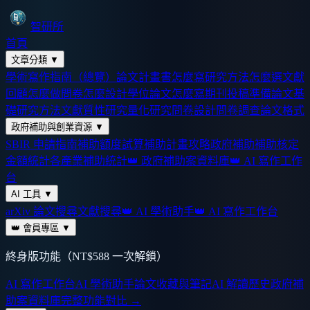
智研所
首頁
文章分類
▼
學術寫作指南（總覽）
論文計畫書怎麼寫
研究方法怎麼選
文獻
回顧怎麼做
問卷怎麼設計
學位論文怎麼寫
期刊投稿準備
論文基
礎
研究方法
文獻
質性研究
量化研究
問卷設計
問卷調查
論文格式
政府補助與創業資源
▼
SBIR 申請指南
補助額度試算
補助計畫攻略
政府補助
補助核定
金額統計
各產業補助統計
👑 政府補助案資料庫
👑 AI 寫作工作
台
AI 工具
▼
arXiv 論文搜尋
文獻搜尋
👑 AI 學術助手
👑 AI 寫作工作台
👑 會員專區
▼
終身版功能（NT$588 一次解鎖）
AI 寫作工作台
AI 學術助手
論文收藏與筆記
AI 解讀歷史
政府補
助案資料庫
完整功能對比 →