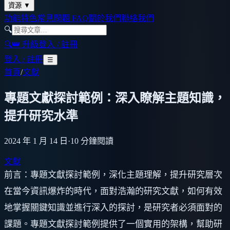
資源
▼
功能特色
常見問題 FAQ
關於我們
聯絡我們
🔍
🔍
👑 升級
登入 / 註冊
登入 / 註冊
☰
首頁
/
文獻
專題文獻探討範例：深入瞭解主題知識，
提升研究水準
2024 年 1 月 14 日
·
10
分鐘閱讀
文獻
前言：專題文獻探討範例，深化主題理解，提升研究層次
在當今資訊爆炸的時代，面對浩瀚的研究文獻，如何有效
地掌握關鍵知識並進行深入的探討，是研究者必須面對的
課題。專題文獻探討範例提供了一個實用的架構，幫助研