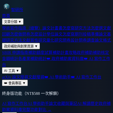
智研所
首頁
文章分類
▼
學術寫作指南（總覽）
論文計畫書怎麼寫
研究方法怎麼選
文獻
回顧怎麼做
問卷怎麼設計
學位論文怎麼寫
期刊投稿準備
論文基
礎
研究方法
文獻
質性研究
量化研究
問卷設計
問卷調查
論文格式
政府補助與創業資源
▼
SBIR 申請指南
補助額度試算
補助計畫攻略
政府補助
補助核定
金額統計
各產業補助統計
👑 政府補助案資料庫
👑 AI 寫作工作
台
AI 工具
▼
arXiv 論文搜尋
文獻搜尋
👑 AI 學術助手
👑 AI 寫作工作台
👑 會員專區
▼
終身版功能（NT$588 一次解鎖）
AI 寫作工作台
AI 學術助手
論文收藏與筆記
AI 解讀歷史
政府補
助案資料庫
完整功能對比 →