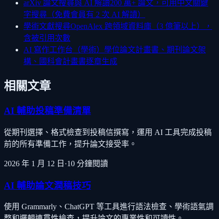
arXiv 論文搜尋與 AI 解讀
200 萬+ 論文，可用中文關鍵
字搜尋（免費會員有 2 次 AI 解讀）
學術文獻搜尋
OpenAlex 跨領域資料庫（3 億筆以上），
含被引用次數
AI 寫作工作台（學術）
學位論文計畫書、期刊論文架
構、國科會計畫書逐章生成
相關文章
AI 輔助投稿準備清單
從期刊選擇、格式檢查到投稿信撰寫，運用 AI 工具完成投稿
前的所有準備工作，提升論文接受率。
2026 年 1 月 12 日
·
10
分鐘閱讀
AI 輔助論文潤稿技巧
使用 Grammarly、ChatGPT 等工具進行語法檢查、學術語氣調
整和邏輯連貫性檢查，提升論文的專業性和可讀性。