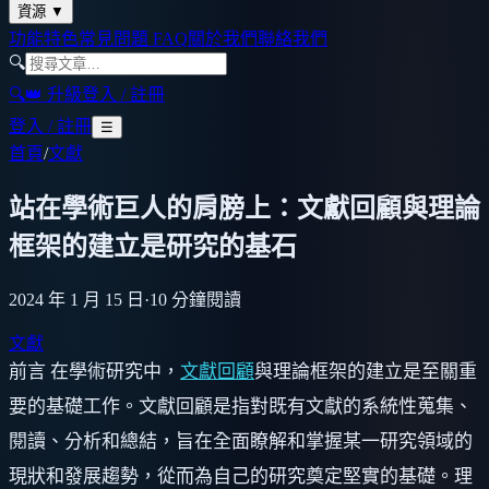
資源
▼
功能特色
常見問題 FAQ
關於我們
聯絡我們
🔍
🔍
👑 升級
登入 / 註冊
登入 / 註冊
☰
首頁
/
文獻
站在學術巨人的肩膀上：文獻回顧與理論
框架的建立是研究的基石
2024 年 1 月 15 日
·
10
分鐘閱讀
文獻
前言 在學術研究中，
文獻回顧
與理論框架的建立是至關重
要的基礎工作。文獻回顧是指對既有文獻的系統性蒐集、
閱讀、分析和總結，旨在全面瞭解和掌握某一研究領域的
現狀和發展趨勢，從而為自己的研究奠定堅實的基礎。理