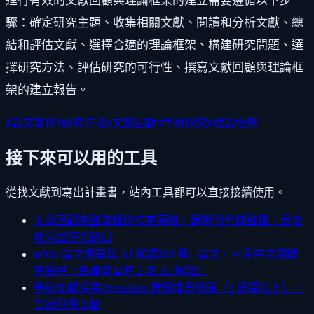
進行有效的文獻回顧與理論框架的建立需要遵循以下步
驟：確定研究主題、收集相關文獻、閱讀和分析文獻、總
結和評估文獻、選擇合適的理論框架、構建研究問題、選
擇研究方法、評估研究的可行性、撰寫文獻回顧與理論框
架的建立報告。
#
論文寫作
#
研究方法
#
文獻回顧
#
學術研究
#
理論框架
接下來可以用的工具
從找文獻到寫出計畫書，站內工具都可以直接接續使用。
文獻回顧完整流程
從檢索策略、篩選到分群整理，最後
收束出研究缺口
arXiv 論文搜尋與 AI 解讀
200 萬+ 論文，可用中文關鍵
字搜尋（免費會員有 2 次 AI 解讀）
學術文獻搜尋
OpenAlex 跨領域資料庫（3 億筆以上），
含被引用次數