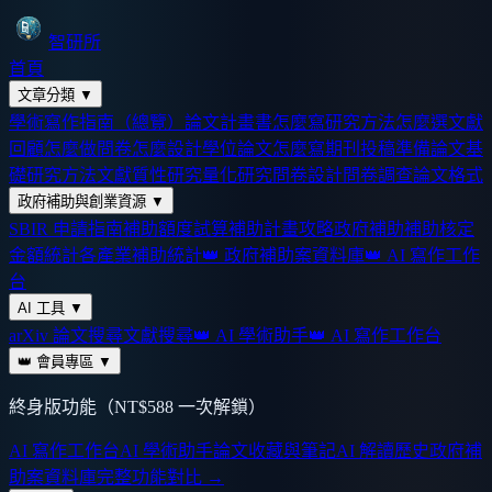
智研所
首頁
文章分類
▼
學術寫作指南（總覽）
論文計畫書怎麼寫
研究方法怎麼選
文獻
回顧怎麼做
問卷怎麼設計
學位論文怎麼寫
期刊投稿準備
論文基
礎
研究方法
文獻
質性研究
量化研究
問卷設計
問卷調查
論文格式
政府補助與創業資源
▼
SBIR 申請指南
補助額度試算
補助計畫攻略
政府補助
補助核定
金額統計
各產業補助統計
👑 政府補助案資料庫
👑 AI 寫作工作
台
AI 工具
▼
arXiv 論文搜尋
文獻搜尋
👑 AI 學術助手
👑 AI 寫作工作台
👑 會員專區
▼
終身版功能（NT$588 一次解鎖）
AI 寫作工作台
AI 學術助手
論文收藏與筆記
AI 解讀歷史
政府補
助案資料庫
完整功能對比 →