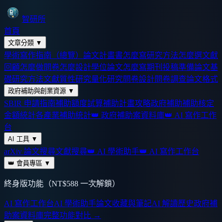
智研所
首頁
文章分類
▼
學術寫作指南（總覽）
論文計畫書怎麼寫
研究方法怎麼選
文獻
回顧怎麼做
問卷怎麼設計
學位論文怎麼寫
期刊投稿準備
論文基
礎
研究方法
文獻
質性研究
量化研究
問卷設計
問卷調查
論文格式
政府補助與創業資源
▼
SBIR 申請指南
補助額度試算
補助計畫攻略
政府補助
補助核定
金額統計
各產業補助統計
👑 政府補助案資料庫
👑 AI 寫作工作
台
AI 工具
▼
arXiv 論文搜尋
文獻搜尋
👑 AI 學術助手
👑 AI 寫作工作台
👑 會員專區
▼
終身版功能（NT$588 一次解鎖）
AI 寫作工作台
AI 學術助手
論文收藏與筆記
AI 解讀歷史
政府補
助案資料庫
完整功能對比 →