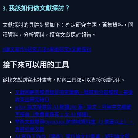
3. 我該如何做文獻探討？
文獻探討的具體步驟如下：確定研究主題，蒐集資料，閱
讀資料，分析資料，撰寫文獻探討報告。
#
論文寫作
#
研究方法
#
學術研究
#
文獻探討
接下來可以用的工具
從找文獻到寫出計畫書，站內工具都可以直接接續使用。
文獻回顧完整流程
從檢索策略、篩選到分群整理，最後
收束出研究缺口
arXiv 論文搜尋與 AI 解讀
200 萬+ 論文，可用中文關鍵
字搜尋（免費會員有 2 次 AI 解讀）
學術文獻搜尋
OpenAlex 跨領域資料庫（3 億筆以上），
含被引用次數
AI 寫作工作台（學術）
學位論文計畫書、期刊論文架