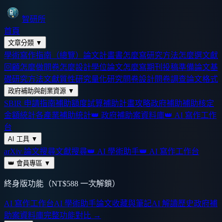
智研所
首頁
文章分類
▼
學術寫作指南（總覽）
論文計畫書怎麼寫
研究方法怎麼選
文獻
回顧怎麼做
問卷怎麼設計
學位論文怎麼寫
期刊投稿準備
論文基
礎
研究方法
文獻
質性研究
量化研究
問卷設計
問卷調查
論文格式
政府補助與創業資源
▼
SBIR 申請指南
補助額度試算
補助計畫攻略
政府補助
補助核定
金額統計
各產業補助統計
👑 政府補助案資料庫
👑 AI 寫作工作
台
AI 工具
▼
arXiv 論文搜尋
文獻搜尋
👑 AI 學術助手
👑 AI 寫作工作台
👑 會員專區
▼
終身版功能（NT$588 一次解鎖）
AI 寫作工作台
AI 學術助手
論文收藏與筆記
AI 解讀歷史
政府補
助案資料庫
完整功能對比 →