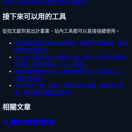
#
研究方法
#
學術研究
#
文獻探討
#
文獻綜述
接下來可以用的工具
從找文獻到寫出計畫書，站內工具都可以直接接續使用。
文獻回顧完整流程
從檢索策略、篩選到分群整理，最後
收束出研究缺口
arXiv 論文搜尋與 AI 解讀
200 萬+ 論文，可用中文關鍵
字搜尋（免費會員有 2 次 AI 解讀）
學術文獻搜尋
OpenAlex 跨領域資料庫（3 億筆以上），
含被引用次數
AI 寫作工作台（學術）
學位論文計畫書、期刊論文架
構、國科會計畫書逐章生成
相關文章
AI 輔助文獻整理指南