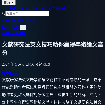
資源
▼
功能特色
常見問題 FAQ
關於我們
聯絡我們
🔍
🔍
👑 升級
登入 / 註冊
登入 / 註冊
☰
首頁
/
論文基礎
文獻研究法英文技巧助你贏得學術論文高
分
2024 年 1 月 6 日
·
16
分鐘閱讀
論文基礎
文獻研究法英文是學術論文寫作中不可或缺的一環。它不
僅能幫助作者蒐集和整理與研究主題相關的資料，更能幫
助作者更深入地探討研究主題，並提出新的見解。然而，
許多學生在撰寫學術論文時，往往忽略了文獻研究法英文