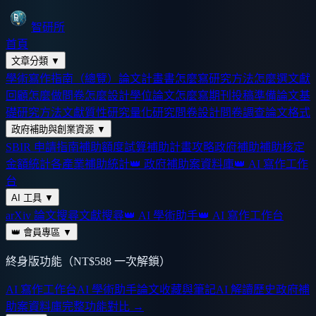
智研所
首頁
文章分類
▼
學術寫作指南（總覽）
論文計畫書怎麼寫
研究方法怎麼選
文獻
回顧怎麼做
問卷怎麼設計
學位論文怎麼寫
期刊投稿準備
論文基
礎
研究方法
文獻
質性研究
量化研究
問卷設計
問卷調查
論文格式
政府補助與創業資源
▼
SBIR 申請指南
補助額度試算
補助計畫攻略
政府補助
補助核定
金額統計
各產業補助統計
👑 政府補助案資料庫
👑 AI 寫作工作
台
AI 工具
▼
arXiv 論文搜尋
文獻搜尋
👑 AI 學術助手
👑 AI 寫作工作台
👑 會員專區
▼
終身版功能（NT$588 一次解鎖）
AI 寫作工作台
AI 學術助手
論文收藏與筆記
AI 解讀歷史
政府補
助案資料庫
完整功能對比 →