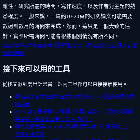
雜性，研究所需的時間，寫作速度，以及作者對主題的熟
悉程度。一般來說，一篇約10-20頁的研究論文可能需要
數週到數月的時間來完成。然而，這只是一個大致的估
計，實際所需時間可能會根據個別情況有所不同。
#
論文寫作
#
學術寫作
#
時間管理
#
論文時間
#
論文完成
#
研究計畫
#
論文時程
接下來可以用的工具
從找文獻到寫出計畫書，站內工具都可以直接接續使用。
學位論文各章怎麼寫
五章的功能分工，以及最常見的退
回原因
arXiv 論文搜尋與 AI 解讀
200 萬+ 論文，可用中文關鍵
字搜尋（免費會員有 2 次 AI 解讀）
學術文獻搜尋
OpenAlex 跨領域資料庫（3 億筆以上），
含被引用次數