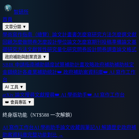
智研所
首頁
文章分類
▼
學術寫作指南（總覽）
論文計畫書怎麼寫
研究方法怎麼選
文獻
回顧怎麼做
問卷怎麼設計
學位論文怎麼寫
期刊投稿準備
論文基
礎
研究方法
文獻
質性研究
量化研究
問卷設計
問卷調查
論文格式
政府補助與創業資源
▼
SBIR 申請指南
補助額度試算
補助計畫攻略
政府補助
補助核定
金額統計
各產業補助統計
👑 政府補助案資料庫
👑 AI 寫作工作
台
AI 工具
▼
arXiv 論文搜尋
文獻搜尋
👑 AI 學術助手
👑 AI 寫作工作台
👑 會員專區
▼
終身版功能（NT$588 一次解鎖）
AI 寫作工作台
AI 學術助手
論文收藏與筆記
AI 解讀歷史
政府補
助案資料庫
完整功能對比 →