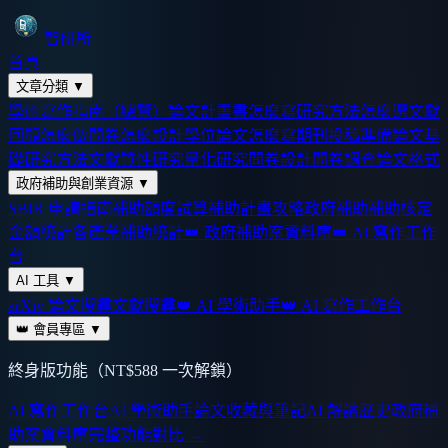
智研所
首頁
文章分類
▼
學術寫作指南（總覽）
論文計畫書怎麼寫
研究方法怎麼選
文獻
回顧怎麼做
問卷怎麼設計
學位論文怎麼寫
期刊投稿準備
論文基
礎
研究方法
文獻
質性研究
量化研究
問卷設計
問卷調查
論文格式
政府補助與創業資源
▼
SBIR 申請指南
補助額度試算
補助計畫攻略
政府補助
補助核定
金額統計
各產業補助統計
👑 政府補助案資料庫
👑 AI 寫作工作
台
AI 工具
▼
arXiv 論文搜尋
文獻搜尋
👑 AI 學術助手
👑 AI 寫作工作台
👑 會員專區
▼
終身版功能（NT$588 一次解鎖）
AI 寫作工作台
AI 學術助手
論文收藏與筆記
AI 解讀歷史
政府補
助案資料庫
完整功能對比 →