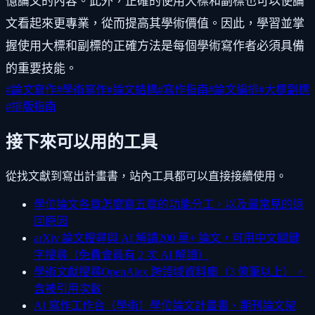
憶論文的內容。此外，正確的使用大標和副標也可以使論
文看起來更專業，從而提高其學術價值。因此，學習並掌
握使用大標和副標的正確方法是每個學術寫作者必須具備
的重要技能。
#
論文寫作
#
學術寫作
#
論文結構
#
寫作指南
#
論文編排
#
大標副標
#
排版指南
接下來可以用的工具
從找文獻到寫出計畫書，站內工具都可以直接接續使用。
學位論文各章怎麼寫
五章的功能分工，以及最常見的退
回原因
arXiv 論文搜尋與 AI 解讀
200 萬+ 論文，可用中文關鍵
字搜尋（免費會員有 2 次 AI 解讀）
學術文獻搜尋
OpenAlex 跨領域資料庫（3 億筆以上），
含被引用次數
AI 寫作工作台（學術）
學位論文計畫書、期刊論文架