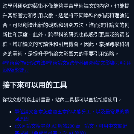
跨學科研究的藝術不僅能夠豐富學術論文的內容，也能提
升其影響力和引用次數。透過將不同學科的知識和理論結
合，可以創造出新的觀點和研究方法，進而提升論文的創
新性和深度。此外，跨學科的研究也能吸引更廣泛的讀者
群，增加論文的可讀性和引用機會。因此，掌握跨學科研
究的藝術，是提升學術論文影響力的重要引用策略。
#
學術寫作
#
研究方法
#
學術論文
#
跨學科研究
#
論文影響力
#
引用
策略
#
影響力
接下來可以用的工具
從找文獻到寫出計畫書，站內工具都可以直接接續使用。
學位論文各章怎麼寫
五章的功能分工，以及最常見的退
回原因
arXiv 論文搜尋與 AI 解讀
200 萬+ 論文，可用中文關鍵
字搜尋（免費會員有 2 次 AI 解讀）