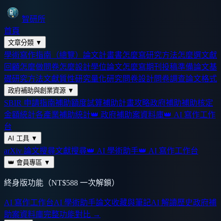
智研所
首頁
文章分類
▼
學術寫作指南（總覽）
論文計畫書怎麼寫
研究方法怎麼選
文獻
回顧怎麼做
問卷怎麼設計
學位論文怎麼寫
期刊投稿準備
論文基
礎
研究方法
文獻
質性研究
量化研究
問卷設計
問卷調查
論文格式
政府補助與創業資源
▼
SBIR 申請指南
補助額度試算
補助計畫攻略
政府補助
補助核定
金額統計
各產業補助統計
👑 政府補助案資料庫
👑 AI 寫作工作
台
AI 工具
▼
arXiv 論文搜尋
文獻搜尋
👑 AI 學術助手
👑 AI 寫作工作台
👑 會員專區
▼
終身版功能（NT$588 一次解鎖）
AI 寫作工作台
AI 學術助手
論文收藏與筆記
AI 解讀歷史
政府補
助案資料庫
完整功能對比 →