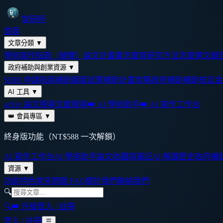
智研所
首頁
文章分類
▼
學術寫作指南（總覽）
論文計畫書怎麼寫
研究方法怎麼選
文獻
政府補助與創業資源
▼
SBIR 申請指南
補助額度試算
補助計畫攻略
政府補助
補助核定金
AI 工具
▼
arXiv 論文搜尋
文獻搜尋
👑 AI 學術助手
👑 AI 寫作工作台
👑 會員專區
▼
終身版功能（NT$588 一次解鎖）
AI 寫作工作台
AI 學術助手
論文收藏與筆記
AI 解讀歷史
政府補
資源
▼
功能特色
常見問題 FAQ
關於我們
聯絡我們
🔍
🔍
👑 升級
登入 / 註冊
登入 / 註冊
☰