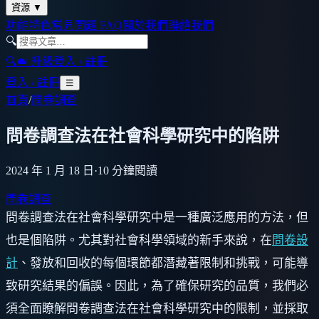
資源
▼
功能特色
常見問題 FAQ
關於我們
聯絡我們
🔍
🔍
👑 升級
登入 / 註冊
登入 / 註冊
☰
首頁
/
問卷調查
問卷調查法在社會科學研究中的陷阱
2024 年 1 月 18 日
·
10
分鐘閱讀
問卷調查
問卷調查法在社會科學研究中是一種廣泛應用的方法，但
也是個陷阱。尤其對社會科學領域的新手來說，在
問卷設
計
、發放和回收的每個環節都潛藏著限制和挑戰，可能導
致研究結果的偏誤。因此，為了確保研究的品質，我們必
須全面瞭解問卷調查法在社會科學研究中的限制，並採取