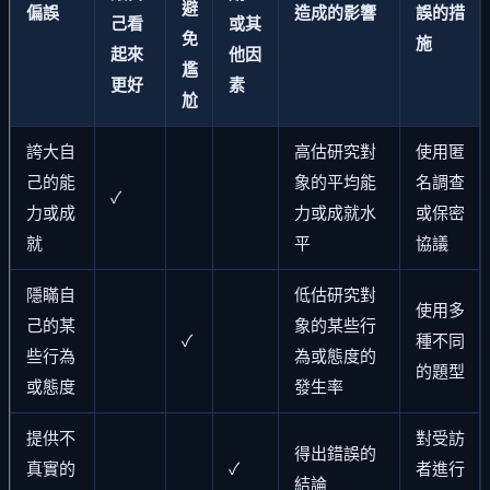
避
偏誤
造成的影響
誤的措
己看
或其
免
施
起來
他因
尷
更好
素
尬
誇大自
高估研究對
使用匿
己的能
象的平均能
名調查
✓
力或成
力或成就水
或保密
就
平
協議
隱瞞自
低估研究對
使用多
己的某
象的某些行
✓
種不同
些行為
為或態度的
的題型
或態度
發生率
提供不
對受訪
得出錯誤的
真實的
✓
者進行
結論