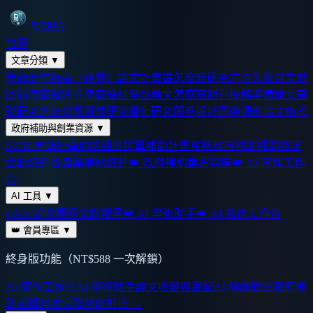
智研所
首頁
文章分類
▼
學術寫作指南（總覽）
論文計畫書怎麼寫
研究方法怎麼選
文獻
回顧怎麼做
問卷怎麼設計
學位論文怎麼寫
期刊投稿準備
論文基
礎
研究方法
文獻
質性研究
量化研究
問卷設計
問卷調查
論文格式
政府補助與創業資源
▼
SBIR 申請指南
補助額度試算
補助計畫攻略
政府補助
補助核定
金額統計
各產業補助統計
👑 政府補助案資料庫
👑 AI 寫作工作
台
AI 工具
▼
arXiv 論文搜尋
文獻搜尋
👑 AI 學術助手
👑 AI 寫作工作台
👑 會員專區
▼
終身版功能（NT$588 一次解鎖）
AI 寫作工作台
AI 學術助手
論文收藏與筆記
AI 解讀歷史
政府補
助案資料庫
完整功能對比 →