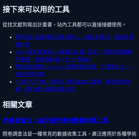
接下來可以用的工具
從找文獻到寫出計畫書，站內工具都可以直接接續使用。
問卷設計指南
構念怎麼操作化、題目怎麼寫、預試要檢
查什麼
arXiv 論文搜尋與 AI 解讀
200 萬+ 論文，可用中文關鍵
字搜尋（免費會員有 2 次 AI 解讀）
學術文獻搜尋
OpenAlex 跨領域資料庫（3 億筆以上），
含被引用次數
AI 寫作工作台（學術）
學位論文計畫書、期刊論文架
構、國科會計畫書逐章生成
相關文章
問卷調查法：論文研究中的數據收集工具
問卷調查法是一種常見的數據收集工具，廣泛應用於各種學術