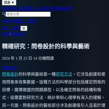
資源
▼
功能特色
常見問題 FAQ
關於我們
聯絡我們
🔍
🔍
👑 升級
登入 / 註冊
登入 / 註冊
☰
首頁
/
問卷設計
精確研究：問卷設計的科學與藝術
2024 年 1 月 23 日
·
14
分鐘閱讀
問卷設計
問卷設計
的科學與藝術是一種
研究方法
，它涉及創建和使
用問卷來收集數據。這種方法的科學部分包括確定問卷的
目標，選擇適當的問題類型，以及確定問卷的結構和格
式。這需要對研究方法、統計學和心理學有深入的理解。
另一方面，問卷設計的藝術部分涉及創建吸引人且易於理