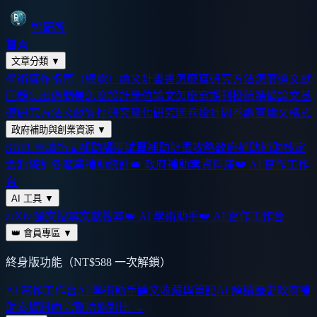
智研所
首頁
文章分類
▼
學術寫作指南（總覽）
論文計畫書怎麼寫
研究方法怎麼選
文獻
回顧怎麼做
問卷怎麼設計
學位論文怎麼寫
期刊投稿準備
論文基
礎
研究方法
文獻
質性研究
量化研究
問卷設計
問卷調查
論文格式
政府補助與創業資源
▼
SBIR 申請指南
補助額度試算
補助計畫攻略
政府補助
補助核定
金額統計
各產業補助統計
👑 政府補助案資料庫
👑 AI 寫作工作
台
AI 工具
▼
arXiv 論文搜尋
文獻搜尋
👑 AI 學術助手
👑 AI 寫作工作台
👑 會員專區
▼
終身版功能（NT$588 一次解鎖）
AI 寫作工作台
AI 學術助手
論文收藏與筆記
AI 解讀歷史
政府補
助案資料庫
完整功能對比 →