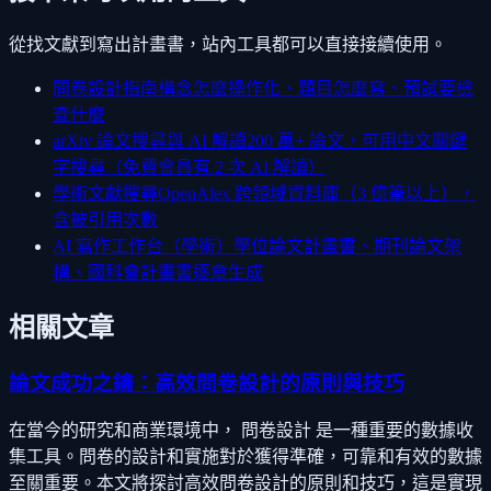
從找文獻到寫出計畫書，站內工具都可以直接接續使用。
問卷設計指南
構念怎麼操作化、題目怎麼寫、預試要檢
查什麼
arXiv 論文搜尋與 AI 解讀
200 萬+ 論文，可用中文關鍵
字搜尋（免費會員有 2 次 AI 解讀）
學術文獻搜尋
OpenAlex 跨領域資料庫（3 億筆以上），
含被引用次數
AI 寫作工作台（學術）
學位論文計畫書、期刊論文架
構、國科會計畫書逐章生成
相關文章
論文成功之鑰：高效問卷設計的原則與技巧
在當今的研究和商業環境中， 問卷設計 是一種重要的數據收
集工具。問卷的設計和實施對於獲得準確，可靠和有效的數據
至關重要。本文將探討高效問卷設計的原則和技巧，這是實現