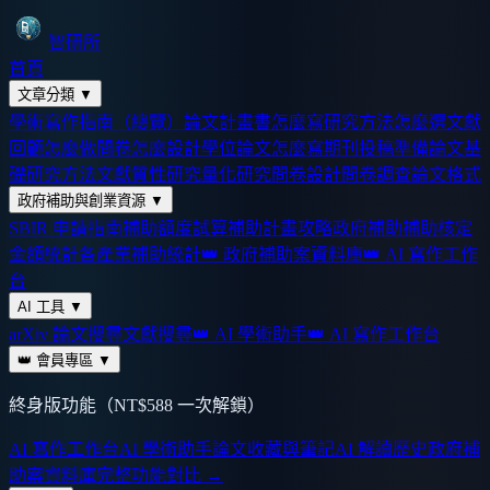
智研所
首頁
文章分類
▼
學術寫作指南（總覽）
論文計畫書怎麼寫
研究方法怎麼選
文獻
回顧怎麼做
問卷怎麼設計
學位論文怎麼寫
期刊投稿準備
論文基
礎
研究方法
文獻
質性研究
量化研究
問卷設計
問卷調查
論文格式
政府補助與創業資源
▼
SBIR 申請指南
補助額度試算
補助計畫攻略
政府補助
補助核定
金額統計
各產業補助統計
👑 政府補助案資料庫
👑 AI 寫作工作
台
AI 工具
▼
arXiv 論文搜尋
文獻搜尋
👑 AI 學術助手
👑 AI 寫作工作台
👑 會員專區
▼
終身版功能（NT$588 一次解鎖）
AI 寫作工作台
AI 學術助手
論文收藏與筆記
AI 解讀歷史
政府補
助案資料庫
完整功能對比 →