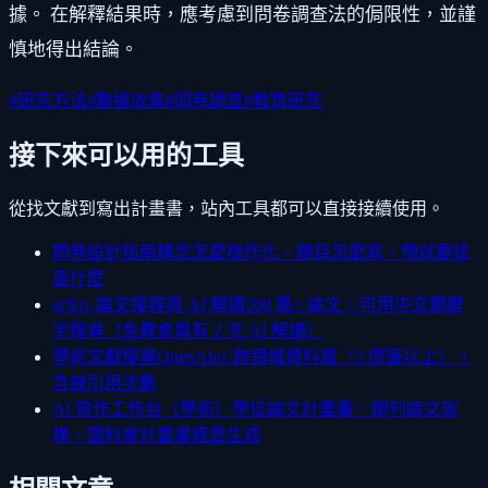
據。 在解釋結果時，應考慮到問卷調查法的侷限性，並謹
慎地得出結論。
#
研究方法
#
數據收集
#
問卷調查
#
教育研究
接下來可以用的工具
從找文獻到寫出計畫書，站內工具都可以直接接續使用。
問卷設計指南
構念怎麼操作化、題目怎麼寫、預試要檢
查什麼
arXiv 論文搜尋與 AI 解讀
200 萬+ 論文，可用中文關鍵
字搜尋（免費會員有 2 次 AI 解讀）
學術文獻搜尋
OpenAlex 跨領域資料庫（3 億筆以上），
含被引用次數
AI 寫作工作台（學術）
學位論文計畫書、期刊論文架
構、國科會計畫書逐章生成