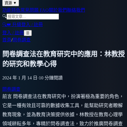
資源
▼
功能特色
常見問題 FAQ
關於我們
聯絡我們
🔍
🔍
👑 升級
登入 / 註冊
登入 / 註冊
☰
首頁
/
問卷調查
問卷調查法在教育研究中的應用：林教授
的研究和教學心得
2024 年 1 月 14 日
·
10
分鐘閱讀
問卷調查
前言 問卷調查法在教育研究中，扮演著極為重要的角色，
它是一種有效且可靠的數據收集工具，能幫助研究者瞭解
教育現象，並為教育決策提供依據。林教授在教育心理學
領域耕耘多年，專精於問卷調查法，致力於推廣問卷調查